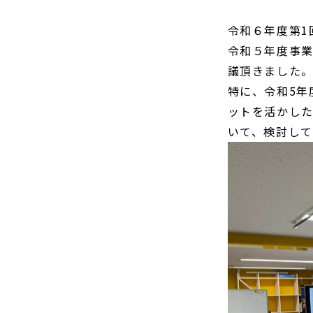
令和６年度第1
令和５年度事
議頂きました
特に、令和5年
ットを活かし
いて、検討して