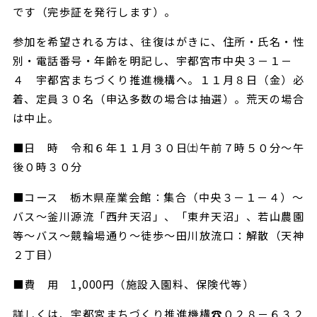
です（完歩証を発行します）。
参加を希望される方は、往復はがきに、住所・氏名・性
別・電話番号・年齢を明記し、宇都宮市中央３－１－
４ 宇都宮まちづくり推進機構へ。１１月８日（金）必
着、定員３０名（申込多数の場合は抽選）。荒天の場合
は中止。
■日 時 令和６年１１月３０日㈯午前７時５０分～午
後０時３０分
■コース 栃木県産業会館：集合（中央３－１－４）～
バス～釜川源流「西弁天沼」、「東弁天沼」、若山農園
等～バス～競輪場通り～徒歩～田川放流口：解散（天神
２丁目）
■費 用 1,000円（施設入園料、保険代等）
詳しくは、宇都宮まちづくり推進機構☎０２８－６３２