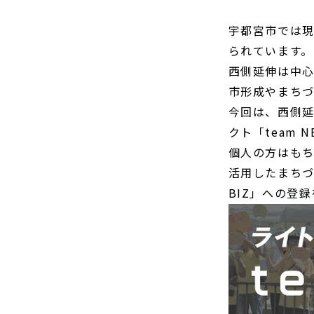
宇都宮市では
られています。
西側延伸は中
市形成やまち
今回は、西側
クト「team 
個人の方はも
活用したまちづ
BIZ」への登